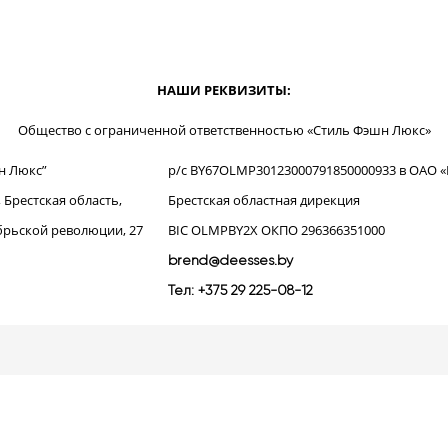
НАШИ РЕКВИЗИТЫ:
Общество с ограниченной ответственностью «Стиль Фэшн Люкс»
н Люкс”
р/с BY67OLMP30123000791850000933 в ОАО 
, Брестская область,
Брестская областная дирекция
тябрьской революции, 27
BIC OLMPBY2X ОКПО 296366351000
brend@deesses.by
Тел: +375 29 225-08-12