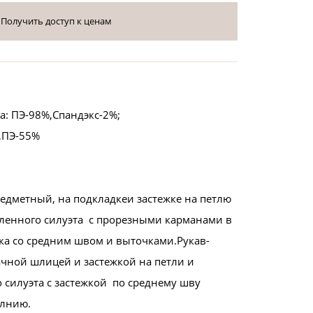
Получить доступ к ценам
а: ПЭ-98%,Спандэкс-2%;
,ПЭ-55%
едметный, на подкладкеи застежке на петлю
аленного силуэта с прорезными карманами в
ка со средним швом и выточками.Рукав-
ачной шлицей и застежкой на петли и
 силуэта с застежкой по среднему шву
олнию.