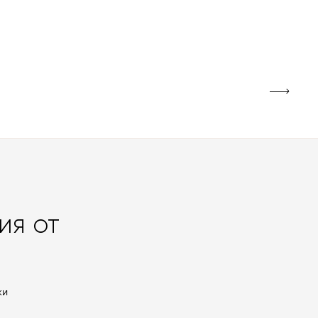
ия от
ки