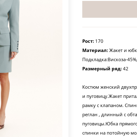
Рост:
170
Материал:
Жакет и юбк
Подкладка:Вискоза-45%
Размерный ряд:
42
Костюм женский двухпр
и пуговицу.Жакет прит
рамку с клапаном. Спин
реглан , длинный с обт
пуговицы.Юбка прямого
спинки на потойную м